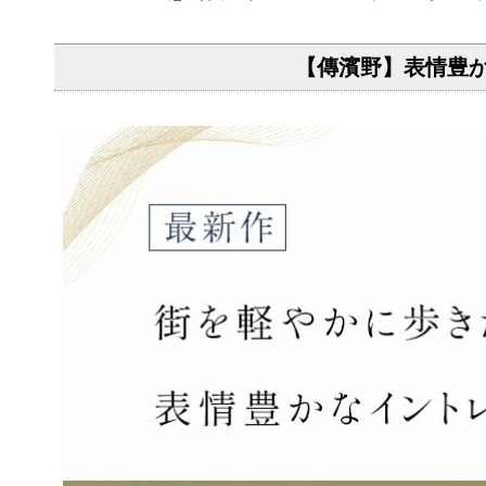
【傳濱野】表情豊か