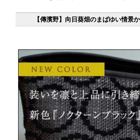
【傳濱野】向日葵畑のまばゆい情景か