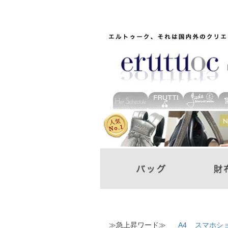
≫急上昇ワード≫
A4
スマホシ