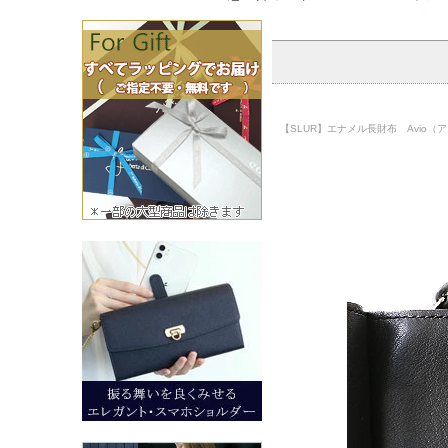
【SLUR】エナメル長財布 Avio（