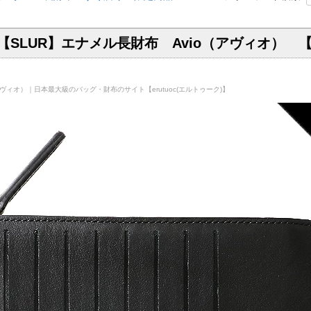
【SLUR】エナメル長財布 Avio（アヴィオ） 【
アヴィオ）｜日本最大級のバッグ・財布のサイト【erutuoc(エルトゥーク)】