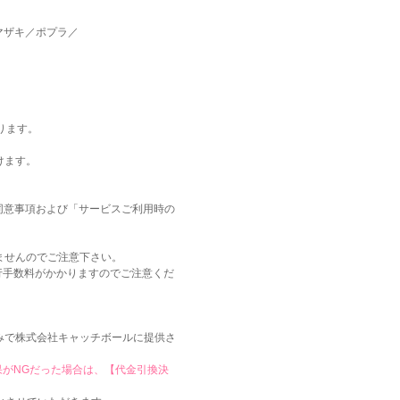
マザキ／ポプラ／
。
ります。
けます。
記同意事項および「サービスご利用時の
ませんのでご注意下さい。
行手数料がかかりますのでご注意くだ
みで株式会社キャッチボールに提供さ
がNGだった場合は、【代金引換決