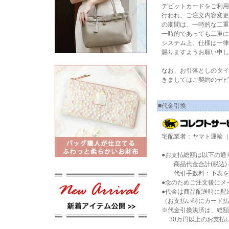
デビットカードをご利用
行われ、ご注文内容変更
の期間は、一時的な二重
一時的であっても二重に
システム上、仕様は一律
賜りますようお願い申し
なお、お引落としのタイ
きましてはご契約のデビ
■代金引換
宅配業者：ヤマト運輸
●お支払総額は以下の通
商品代金合計(税込)＋
代引手数料：下表を
●念のためご注文後にメ
●代金は商品配送時に配
（お支払い時にカード払
※代金引換決済は、総額
30万円以上のお支払