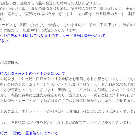
お支払いは、当店から商品を発送した時点での決済となります。
変更があった場合、最初の決済を取り消し、変更後の金額で再決済致します。 手続
は、売上と して記載される場合がございます。 その際は、翌月以降のカードご利
い。
サービスをご利用いただけない場合もございますので、予めご了承 下さい。与信結
その際には、 別途385円（税込）がかかります。
いうシステムを 利用しておりますので、カード番号は暗号化されて
下さい。
用お客様へ
時のお引き落としのタイミングについて
の場合は、ご注文時に口座からご注文金額がお引落しされる形となってしまってお
発行会社のシステム上どうしても起こってしまう仕様で、カードご利用の承認作業(
ことが必要とのことでございます。実際には、ご注文時にお引落しされたご注文金
おり、商品出荷時にご注文が確定となり、当店よりカード発行会社に請求を行わせ
クレジットカードと同じく商品出荷時点でお客様の口座からお引落としさせて頂く
システム上、デビットカードの引き落とし時期は一様に上記のように決まっている
した。お客様にはご不便をおかけしてしまい恐縮です。何卒ご了承くださいませ。
時の一時的な二重引落としについて