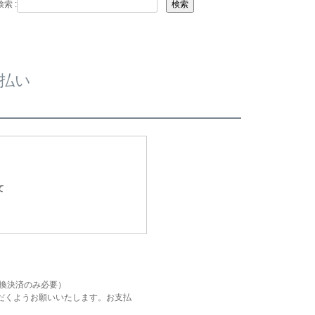
索 :
検索
払い
て
引換決済のみ必要）
だくようお願いいたします。お支払