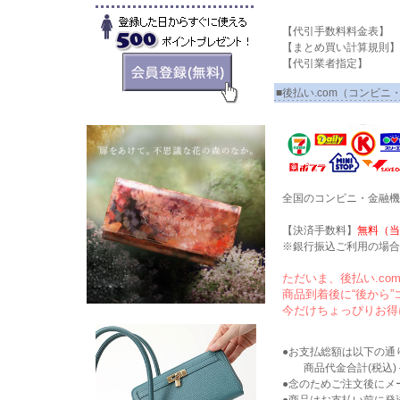
【代引手数料料金表】 
【まとめ買い計算規則】
【代引業者指定】 
■後払い.com（コンビ
全国のコンビニ・金融機
【決済手数料】
無料（当
※銀行振込ご利用の場合
ただいま
、後払い.c
商品到着後に“後から
今だけちょっぴりお得
●お支払総額は以下の通
商品代金合計(税込)＋
●念のためご注文後にメ