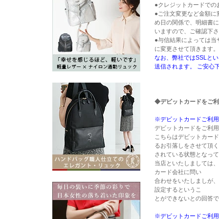
●クレジットカードでの
●ご注文変更など金額に
め日の関係で、明細書に
いますので、ご確認下さ
●与信結果によっては当
に変更させて頂きます。
なお、弊社ではSSLと
送信されます。 ご安心
◆デビットカードをご利
※デビットカードご利用
デビットカードをご利用
こちらはデビットカード
るお引落しをさせて頂く
されている状態となって
当店といたしましては、
カード会社に問い
合わせをいたしましが、
設定するというこ
とができないとの回答で
※デビットカードご利用