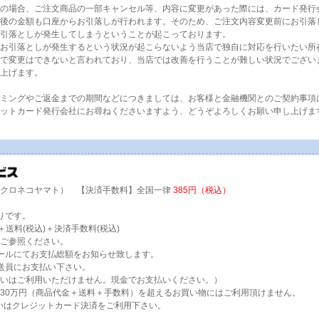
の場合、ご注文商品の一部キャンセル等、内容に変更があった際には、カード発行
後の金額も口座からお引落しが行われます。そのため、ご注文内容変更前にお引落
引落としが発生してしまうということが起こっております。
お引落としが発生するという状況が起こらないよう当店で独自に対応を行いたい所
で変更はできないと言われており、当店では改善を行うことが難しい状況でござい
上げます。
ミングやご返金までの期間などにつきましては、お客様と金融機関とのご契約事項
ットカード発行会社にお尋ねくださいますよう、どうぞよろしくお願い申し上げま
（クロネコヤマト） 【決済手数料】全国一律
385円（税込）
りです。
送料(税込)＋決済手数料(税込)
ご参照ください。
ールにてお支払総額をお知らせ致します。
送員にお支払い下さい。
いはご利用いただけません。現金でお支払いください。）
30万円（商品代金＋送料＋手数料）を超えるお買い物にはご利用頂けません。
いはクレジットカード決済をご利用下さい。