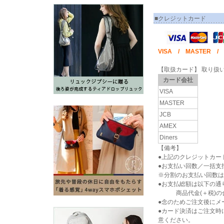
■クレジットカード
VISA / MASTER / J
【取扱カード】 取り扱
カード会社
VISA
MASTER
JCB
AMEX
Diners
【備考】
●上記のクレジットカー
●お支払い回数／一括支
※分割のお支払い回数は
●お支払総額は以下の通
商品代金(＋税)の合
●念のためご注文後にメ
●カード決済はご注文時
意ください。