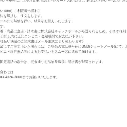
だいた場合は、上記注意事項及び下記サービスの流れにご同意いただいたものと み
い.com）ご利用時の流れ】
法を選択し、注文をします。
ールにて与信を行い、結果をお伝えいたします。
す。
着（商品は当店・請求書は株式会社キャッチボールから送られるため、それぞれ別
4日間以内に上記コンビニ・金融機関でお支払い下さい。
より、後払い決済のご請求書はメール形式に切り替わります》
済にてご注文頂いた場合には、ご登録の電話番号宛にSMS(ショートメール)にて、
ビニ・銀行振込等によるお支払いをスムーズに進めて頂けます。
固定電話の場合は、従来通りお品物発送後に請求書が郵送されます。
合わせは
-4326-3600までお願いいたします。