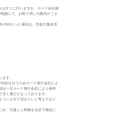
きはすぐに行いますが、カード会社締
用明細にて、お取り消しの案内がござ
果がNGだった場合は、代金引換決済
ります。
与信)を行うためカード発行会社によ
額は一旦カード発行会社により保持
て頂く運びとなっております。
ようにさせて頂きたいと考えており
ため、引落とし時期を当店で独自に