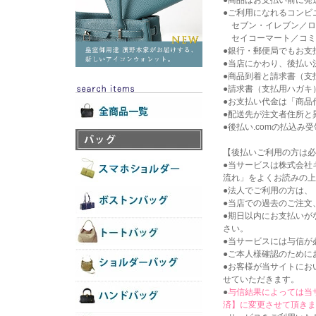
●商品はお支払い前に発
●ご利用になれるコンビニ
セブン・イレブン／ロ
セイコーマート／コミュ
●銀行・郵便局でもお支
●当店にかわり、後払い
●商品到着と請求書（支
●請求書（支払用ハガキ
●お支払い代金は「商品
●配送先が注文者住所と
●後払い.comの払込
【後払いご利用の方は必
●当サービスは株式会社
流れ」をよくお読みの上
●法人でご利用の方は、
●当店での過去のご注文
●期日以内にお支払いが
さい。
●当サービスには与信が
●ご本人様確認のために
●お客様が当サイトにお
せていただきます。
●
与信結果によっては当
済】に変更させて頂きま