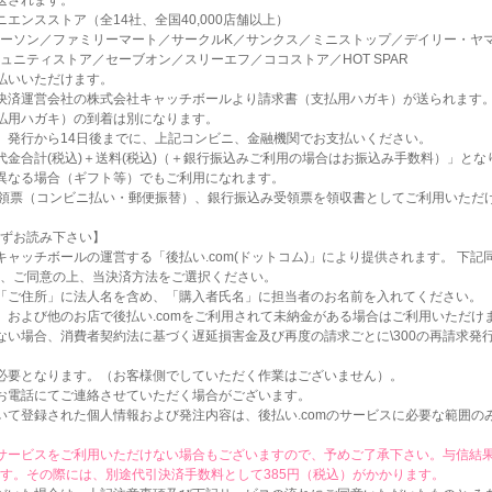
送されます。
エンスストア（全14社、全国40,000店舗以上）
ーソン／ファミリーマート／サークルK／サンクス／ミニストップ／デイリー・ヤ
ニティストア／セーブオン／スリーエフ／ココストア／HOT SPAR
払いいただけます。
決済運営会社の株式会社キャッチボールより請求書（支払用ハガキ）が送られます
払用ハガキ）の到着は別になります。
）発行から14日後までに、上記コンビニ、金融機関でお支払いください。
代金合計(税込)＋送料(税込)（＋銀行振込みご利用の場合はお振込み手数料）」とな
異なる場合（ギフト等）でもご利用になれます。
み受領票（コンビニ払い・郵便振替）、銀行振込み受領票を領収書としてご利用いただ
ずお読み下さい】
キャッチボールの運営する「後払い.com(ドットコム)」により提供されます。 下
、ご同意の上、当決済方法をご選択ください。
「ご住所」に法人名を含め、「購入者氏名」に担当者のお名前を入れてください。
、および他のお店で後払い.comをご利用されて未納金がある場合はご利用いただけ
ない場合、消費者契約法に基づく遅延損害金及び再度の請求ごとに\300の再請求発
必要となります。（お客様側でしていただく作業はございません）。
お電話にてご連絡させていただく場合がございます。
いて登録された個人情報および発注内容は、後払い.comのサービスに必要な範囲の
サービスをご利用いただけない場合もございますので、予めご了承下さい。与信結果
す。その際には、別途代引決済手数料として385円（税込）がかかります。