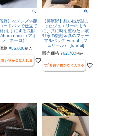
濱野】≪メンズ≫艶
【傳濱野】想い出が詰ま
コードバンで仕立て
ったジュエリーのよう
憧れを手にする長財
に、共に時を重ねたい濱
Ahora nhelo（アオ
野家の復刻金具のフォー
ラ ネーロ）
マルバッグ Fereal（フ
ェリール） [formal]
価格
¥
55,000
税込
販売価格
¥
62,700
税込