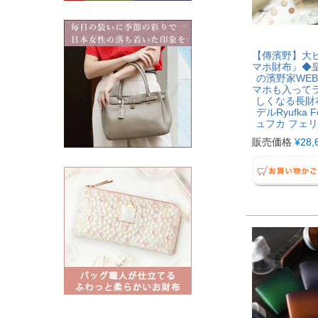
【傳濱野】大
マホ財布』◆
の濱野家WE
マホも入って
しくなる長財
デルRyufka F
ュフカ フェ
販売価格
¥
28,