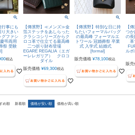
校行事にも
【傳濱野】≪メンズ≫金
【傳濱野】特別な日に持
【傳
回り大きい
箔ステッチをあしらった
ちたいフォーマルバッグ
つか
ッグファシ
クラシコシリーズからク
の最高峰 フォーマルエ
の長
 慶弔両用
ロコ革で仕立てる最高峰
トワール 冠婚葬祭 卒業
革
婚葬祭 受験
二つ折り財布登場
式 入学式 結婚式
FU
l]
EGARE REGALIA（エガ
[formal]
ルボ
ーレレガリア） クロコ
900
販売価格
¥
78,100
税込
税込
ダイル
販売
販売価格
¥
69,300
税込
すめ順
新着順
価格が安い順
価格が高い順