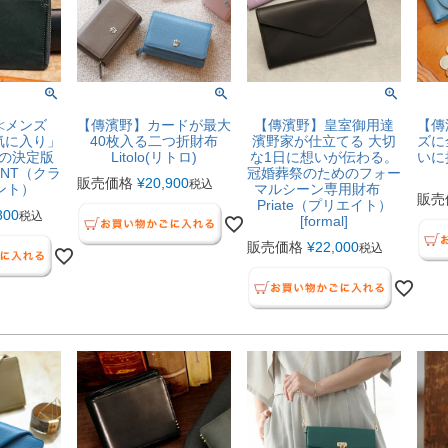
≪メンズ
【傳濱野】カードが最大
【傳濱野】皇室御用達
【傳
気に入り」
40枚入る二つ折財布
濱野家が仕立てる 大切
ズに
の決定版
Litolo(リトロ)
な1日に想いが伝わる。
いに
VENT（クラ
冠婚葬祭のためのフォー
販売価格
¥
20,900
税込
ント）
マルシーン専用財布
販売
Priate（プリエイト）
800
税込
[formal]
販売価格
¥
22,000
税込