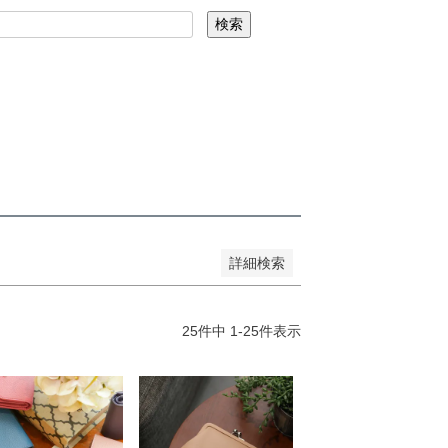
を表示しない
検索
コード
録順
価格が安い順
価格が高い順
詳細検索
25
件中
1
-
25
件表示