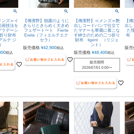
メンズ≫イ
【傳濱野】朝露のように
【傳濱野】≪メンズ≫艶
【傳
絵画技法を
きらりときらめく大きめ
出しコードバンで仕立て
出し
グラデーシ
フェザートート Fierte
たマナーも華麗に着こな
た
折り財布
Exela（フィエルテエク
す紳士のための二つ折り
布 
o（アルテ ジ
セラ）
財布 ligent （リジェ
）
ント）
販売価格
¥
42,900
販売
税込
300
販売価格
¥
48,400
税込
税込
販売期間
2026/07/01 0:00
〜