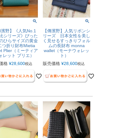
濱野】《人気No.1
【傳濱野】人気リボンシ
比シリーズ》ぴった
リーズ 日本女性を美し
のひらサイズの黄金
く見せるすっきりフォル
つ折り財布Mietia
ムの長財布 monna
let Plier（ミーティア
wallet（モーナウォレッ
ォレット プリエ）
ト）
価格
¥
28,600
販売価格
¥
28,600
税込
税込