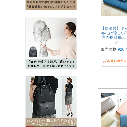
【傳濱野】ギ
布には珍しい“
力の長財布sofi
ィーユ
販売価格
¥
26,