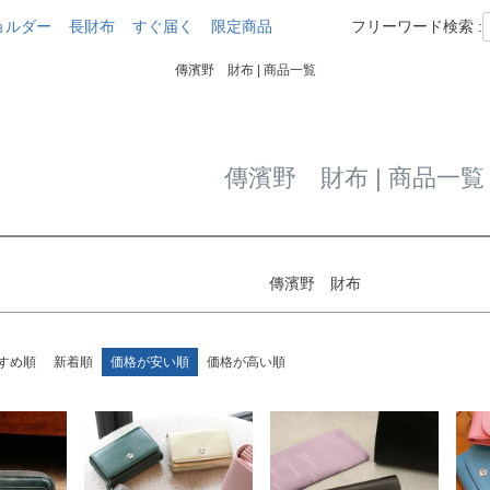
在庫なし商品
ョルダー
長財布
すぐ届く
限定商品
フリーワード検索 :
商品番号/JAN
傳濱野 財布 | 商品一覧
〜
並び順
新着順
登
傳濱野 財布 | 商品一覧
検索
傳濱野 財布
すめ順
新着順
価格が安い順
価格が高い順