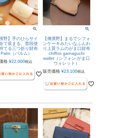
濱野】手のひらサイ
【傳濱野】まるでシフォ
全て収まる、普段使
ンケーキみたいなふんわ
持てる三つ折り財布
り上質ラムのがま口財布
Palm（パルム）
chiffon gamaguchi
wallet（シフォン がま口
価格
¥
22,000
税込
ウォレット）
販売価格
¥
23,100
税込