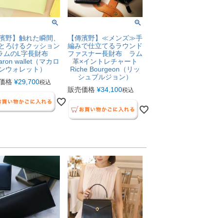
濱野】触れた瞬間、
【傳濱野】≪メンズ≫手
とろけるクッション
編みで仕立てるラウンド
ラムのL字長財布
ファスナー長財布 ラム
aron wallet（マカロ
革×イントレチャート
ンウォレット）
Riche Bourgeon（リッ
シュブルジョン）
価格
¥
29,700
税込
販売価格
¥
34,100
税込