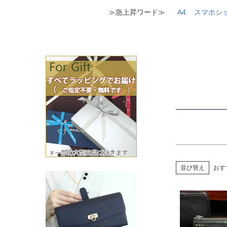
≫急上昇ワード≫
A4
スマホシ
価格
並び替え
おす