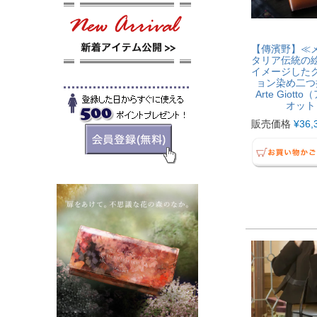
【傳濱野】≪
タリア伝統の
イメージした
ョン染め二つ
Arte Giott
オット
販売価格
¥
36,