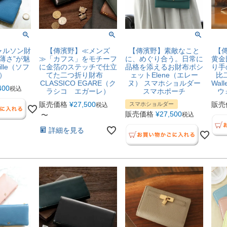
ャルソン財
【傳濱野】≪メンズ
【傳濱野】素敵なこと
【傳
薄さ”が魅
≫「カフス」をモチーフ
に、めぐり合う。日常に
黄金
lle（ソフ
に金箔のステッチで仕立
品格を添えるお財布ポシ
り手
）
てた二つ折り財布
ェットElene（エレー
比二
CLASSICO EGARE（ク
ヌ） スマホショルダー
Wal
400
税込
ラシコ エガーレ）
スマホポーチ
ウ
販売価格
¥
27,500
販売
スマホショルダー
税込
販売価格
¥
27,500
〜
税込
詳細を見る