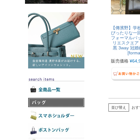
【傳濱野】学
ぴったりな一
フォーマルバ
リエスクエア
黒 3way 冠
[forma
販売価格
¥
64,
並び替え
おす