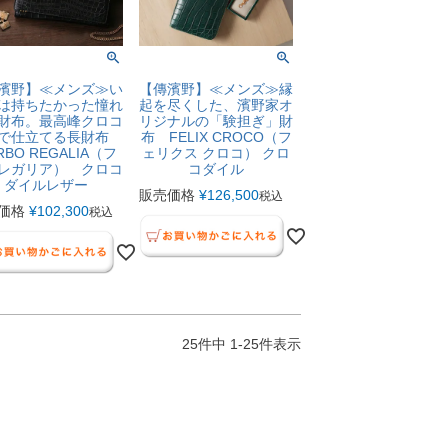
濱野】≪メンズ≫い
【傳濱野】≪メンズ≫縁
は持ちたかった憧れ
起を尽くした、濱野家オ
財布。最高峰クロコ
リジナルの「験担ぎ」財
で仕立てる長財布
布 FELIX CROCO（フ
RBO REGALIA（フ
ェリクス クロコ） クロ
レガリア） クロコ
コダイル
ダイルレザー
販売価格
¥
126,500
税込
価格
¥
102,300
税込
25
件中
1
-
25
件表示