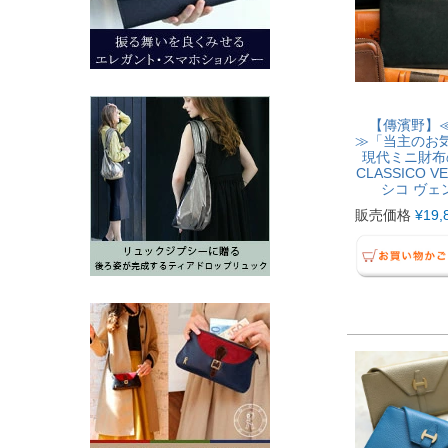
【傳濱野】
≫「当主のお
現代ミニ財布
CLASSICO 
シコ ヴェ
販売価格
¥
19,