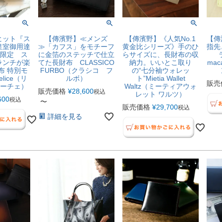
ヒット『ス
【傳濱野】≪メンズ
【傳濱野】《人気No.1
【傳
皇室御用達
≫「カフス」をモチーフ
黄金比シリーズ》手のひ
指先
B限定 ス
に金箔のステッチで仕立
らサイズに、長財布の収
ランチが楽
てた長財布 CLASSICO
納力。いいとこ取り
mac
布 特別モ
FURBO（クラシコ フ
の“七分袖ウォレッ
elice（リ
ルボ）
ト”Mietia Wallet
販売
リーチェ）
Waltz（ミーティアウォ
販売価格
¥
28,600
税込
レット ワルツ）
600
税込
〜
販売価格
¥
29,700
税込
詳細を見る