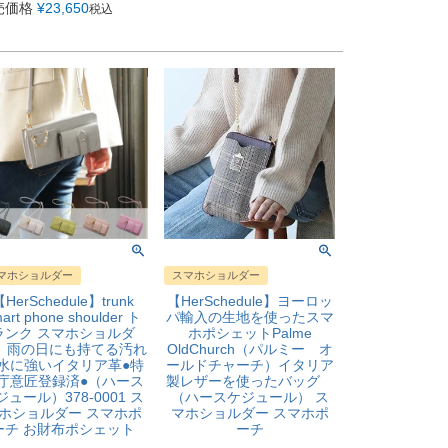
売価格
¥
23,650
税込
マホショルダー
スマホショルダー
HerSchedule】trunk
【HerSchedule】ヨーロッ
art phone shoulder ト
パ輸入の生地を使ったスマ
ランク スマホショルダ
ホポシェットPalme
 雨の日にも持てる汚れ
OldChurch（パルミー オ
水に強いイタリア革●特
ールドチャーチ）イタリア
庁意匠登録済●（ハース
製レザーを使ったバッグ
ジュール）378-0001 ス
（ハースケジュール） ス
ホショルダー スマホポ
マホショルダー スマホポ
ーチ お財布ポシェット
ーチ