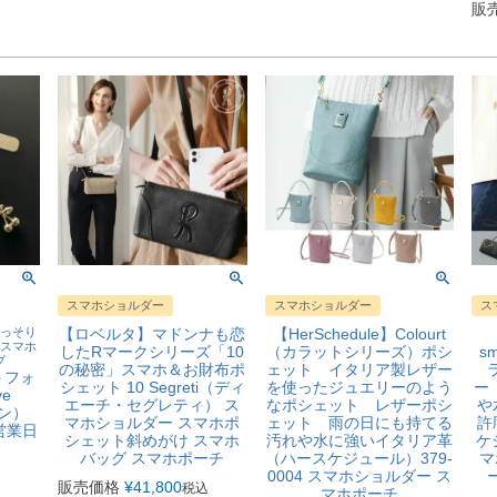
販
スマホショルダー
スマホショルダー
ス
っそり
【ロベルタ】マドンナも恋
【HerSchedule】Colourt
【
スマホ
したRマークシリーズ「10
（カラットシリーズ）ポシ
sm
プ
の秘密」スマホ＆お財布ポ
ェット イタリア製レザー
トフォ
シェット 10 Segreti（ディ
を使ったジュエリーのよう
ー
e
エーチ・セグレティ） ス
なポシェット レザーポシ
や
ーン）
マホショルダー スマホポ
ェット 雨の日にも持てる
許
営業日
シェット斜めがけ スマホ
汚れや水に強いイタリア革
ケ
バッグ スマホポーチ
（ハースケジュール）379-
マ
0004 スマホショルダー ス
販売価格
¥
41,800
税込
マホポーチ