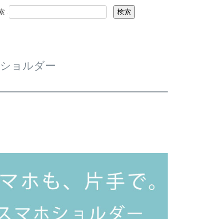
 :
検索
ンショルダー