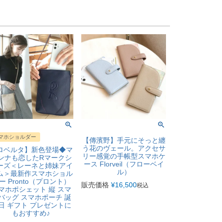
マホショルダー
【傳濱野】手元にそっと纏
う花のヴェール。アクセサ
ロベルタ】新色登場◆マ
リー感覚の手帳型スマホケ
ンナも恋したRマークシ
ース Florveil（フローベイ
ーズ＜レーネと姉妹アイ
ル）
ム＞最新作スマホショル
ー Pronto（プロント）
販売価格
¥
16,500
税込
マホポシェット 縦 スマ
バッグ スマホポーチ 誕
日 ギフト プレゼントに
もおすすめ♪