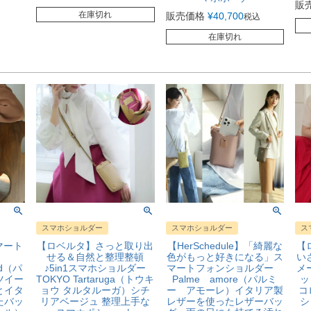
販
在庫切れ
販売価格
¥
40,700
税込
在庫切れ
スマホショルダー
スマホショルダー
ス
スマート
【ロベルタ】さっと取り出
【HerSchedule】「綺麗な
【
ー
せる＆自然と整理整頓
色がもっと好きになる」ス
い
ed（パ
♪5in1スマホショルダー
マートフォンショルダー
メ
ツイー
TOKYO Tartaruga（トウキ
Palme amore（パルミ
ッ
とイタ
ョウ タルタルーガ）シチ
ー アモーレ）イタリア製
コ
たバッ
リアベージュ 整理上手な
レザーを使ったレザーバッ
シ