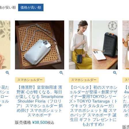
格が安い順
価格が高い順
スマホショルダー
スマホショルダー
ス
そ花た
【傳濱野】皇室御用達 濱
【ロベルタ】初のスマホシ
【
ポシェ
野家 心が軽くなる、毎日
ョルダーが登場＜創業デザ
4
（フロー
が楽しくなる Smartphone
イナー愛用TOKYOシリー
シ
ショル
Shoulder Floria（フロリ
ズ＞TOKYO Tartaruga（ト
た
チ
ア） スマホショルダー 斜
ウキョウ タルタルーガ）
的
め掛け スマホポシェット
スマホポシェット 縦 スマ
ル
込
スマホポーチ
ホバッグ スマホポーチ 誕
ポ
生日 ギフト プレゼントに
販売価格
¥
38,500
税込
もおすすめ♪
販