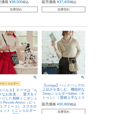
売価格
¥
38,500
販売価格
¥
37,400
税込
税込
在庫切れ
在庫切れ
マホショルダー
【cooga】ハンドバッグの
上品さを楽しむ、機能的な
ロベルタ】テーマは「ち
2wayショルダーkitten（キ
さなお友達」。愛犬をイ
トゥン）｜愛嬌上手なミケ
ージした相棒ミニポシェ
トPiccolo Amico（ピッ
販売価格
¥
30,800
税込
ロ アミーコ） スマホポ
ェット ミニショルダー
在庫切れ