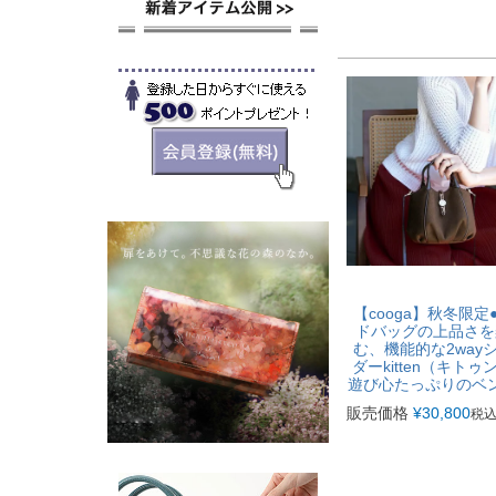
【cooga】秋冬限定
ドバッグの上品さを
む、機能的な2way
ダーkitten（キトゥ
遊び心たっぷりのベ
販売価格
¥
30,800
税