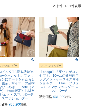
21
件中
1
-
21
件表示
マホショルダー
スマホショルダー
ロベルタ】“着る感覚”の
【cooga】「変化」がコン
wayウォレット。ファッ
セプト。10wayの新発想フ
ョンにアートをもたらし
ラグメントケース＆スマホ
、創業デザイナーの芸術
ショルダー Plus（プリュ
なひらめき。 Arte（ア
ス） スマホショルダー ス
テ）《web限定》お財布
マホポーチ
シェット スマホポーチ
販売価格
¥
31,900
税込
スマホショルダー
売価格
¥
35,200
税込