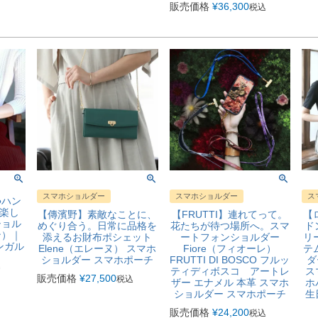
販売価格
¥
36,300
税込
スマホショルダー
スマホショルダー
ス
●ハン
楽し
【傳濱野】素敵なことに、
【FRUTTI】連れてって。
【
ショル
めぐり合う。日常に品格を
花たちが待つ場所へ。スマ
ド
ン）｜
添えるお財布ポシェット
ートフォンショルダー
リ
ンガル
Elene（エレーヌ） スマホ
Fiore（フィオーレ）
テ
ショルダー スマホポーチ
FRUTTI DI BOSCO フルッ
ダ
込
ティディボスコ アートレ
ス
販売価格
¥
27,500
税込
ザー エナメル 本革 スマホ
ホ
ショルダー スマホポーチ
生
販売価格
¥
24,200
税込