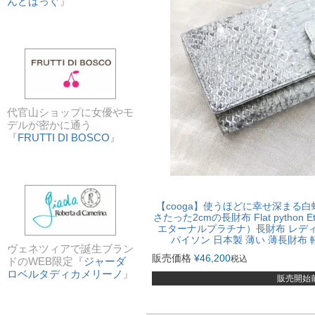
んどばっぐ
』
代官山ショップに女優やモ
デルが密かに通う
『
FRUTTI DI BOSCO
』
【cooga】使うほどに幸せ深まる
さたった2cmの長財布 Flat python E
エターナルプラチナ）長財布 レディ
パイソン 日本製 薄い 薄長財布 軽い
ヴェネツィアで誕生ブラン
販売価格
¥
46,200
税込
ドのWEB限定『
ジャーダ
ロベルタディカメリーノ
』
販売開始