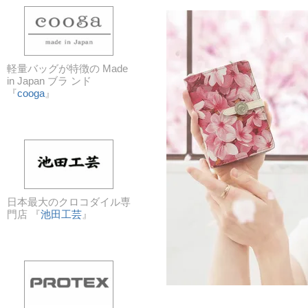
軽量バッグが特徴の Made
in Japan ブラ ンド
『
cooga
』
日本最大のクロコダイル専
門店 『
池田工芸
』