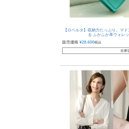
【ロベルタ】収納力たっぷり。マド
る ふかふか革ウォレッ
販売価格
¥
28,600
税込
在庫