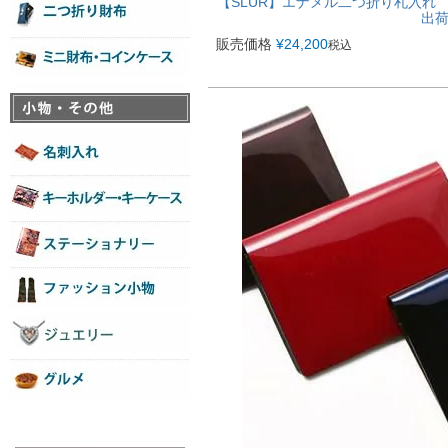
【SLUR】エナメル二つ折り札入れ 
出
販売価格
¥
24,200
税込