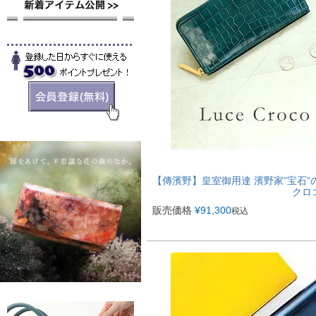
【傳濱野】皇室御用達 濱野家“宝石”のよ
クロ
販売価格
¥
91,300
税込