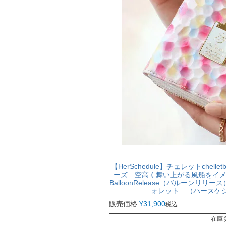
【HerSchedule】チェレットchell
ーズ 空高く舞い上がる風船をイ
BalloonRelease（バルーンリ
ォレット （ハースケジュ
販売価格
¥
31,900
税込
在庫