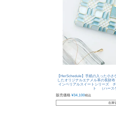
【HerSchedule】手紙の入った
したオリジナルエナメル革の長財布「ボトル
インペリアルスイートシリーズ 
ト （ハース
販売価格
¥
34,100
税込
在庫