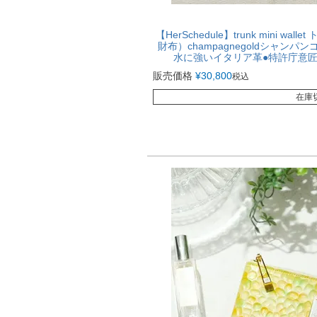
【HerSchedule】trunk mini 
財布）champagnegoldシャン
水に強いイタリア革●特許庁意
販売価格
¥
30,800
税込
在庫