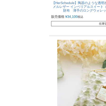
【HerSchedule】陶器のような
メルレザー インペリアルスイート（imp
財布 薄手のロングウォレ
販売価格
¥
34,100
税込
在庫