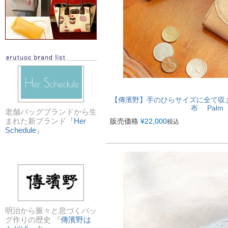
【傳濱野】手のひらサイズに全て収
布 Palm
老舗バッグブランドから生
まれた新ブランド『
Her
販売価格
¥
22,000
税込
Schedule
』
明治から脈々と息づくバッ
グ作りの歴史 『
傳濱野は