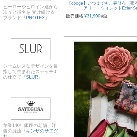
【cooga】いつまでも、春財布（
ヒーローやヒロイン達から
アリー・ウォレットEcler 
次々と指名を 受け続ける
販売価格
¥
31,900
税込
ブランド『
PROTEX
』
シームレスなデザインを目
指して生まれたステッチ0
の仕立て『
SLUR
』
創業140年銀座の老舗、洋
装の源流『
ギンザのサヱグ
サ
』