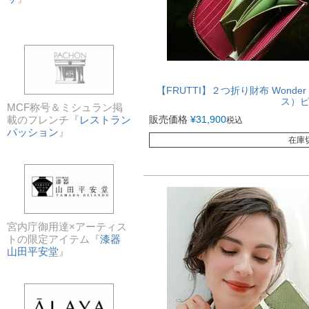
【FRUTTI】２つ折り財布 Wonder 
ス）
MCF称号＆ミシュラン掲
販売価格
¥
31,900
載のフレンチ『
レストラン
税込
パッション
』
在庫
宮内庁御用達×アーティス
トの限定アイテム『
漆器
山田平安堂
』