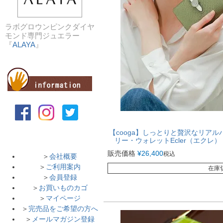
ラボグロウンピンクダイヤ
モンド専門ジュエラー
『
ALAYA
』
【cooga】しっとりと贅沢なリア
リー・ウォレットEcler（エクレ
販売価格
¥
26,400
税込
＞
会社概要
＞
ご利用案内
在庫
＞
会員登録
＞
お買いものカゴ
＞
マイページ
＞
完売品をご希望の方へ
＞
メールマガジン登録