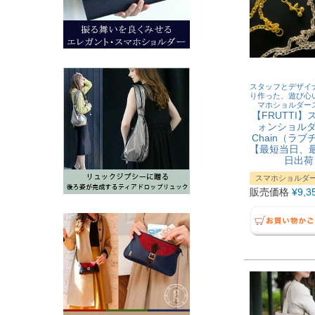
スタッフとデザイ
り作った、遊び心
マホショルダー
【FRUTTI
ォンショルダー
Chain（ラ
【最短当日、
日出荷
スマホショルダ
販売価格
¥
9,3