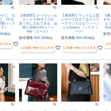
やかに、日
【傳濱野】かっちりシル
【傳濱野】マットな上質
【傳
う。PCを
エットでA4サイズが
レザーで仕立てるデイリ
を引
通勤バッグ
楽々出し入れできる、品
ークラシカルなワンハン
え
イリヤ）
格と信頼のA4トート
ドルSistina （システィ
Re
Aile（エール）
ーナ）
400
販売
税込
販売価格
¥
58,300
販売価格
¥
64,900
税込
税込