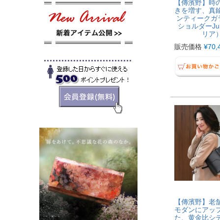
【傳濱野】時
きを増す、真
ンティークガラ
ショルダーJu
リア
販売価格
¥
70,
【傳濱野】老
モダンにアッ
た、黄金比シ