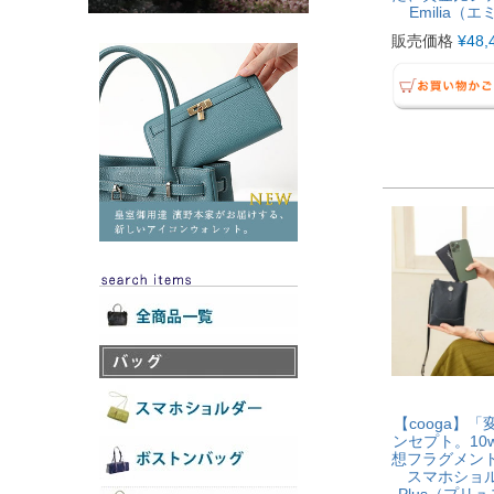
Emilia（
販売価格
¥
48,
【cooga】
ンセプト。10
想フラグメン
スマホショ