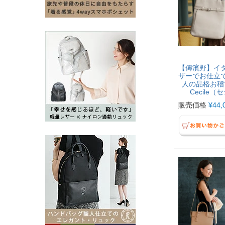
【傳濱野】イ
ザーでお仕立
人の品格お稽
Cecile（
販売価格
¥
44,