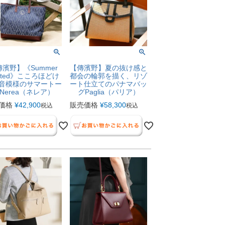
濱野】《Summer
【傳濱野】夏の抜け感と
mited》こころほどけ
都会の輪郭を描く、リゾ
音模様のサマートー
ート仕立てのパナマバッ
Nerea（ネレア）
グPaglia（パリア）
価格
¥
42,900
販売価格
¥
58,300
税込
税込