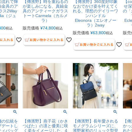
の流れで輝
【傳濱野】時を重ねるの
【傳濱野】360度好印象
【c
鍮金具のア
が楽しみになる、真鍮金
なおでかけ姿を叶えてく
せ深
ス2Way
具のアンティークガラス
れる、理想のデイリーワ
の「
lia（ジュ
トートCarmela（カルメ
ンハンドル
）
ラ）
Eleonora（エレオノー
Ec
ラ）2way
400
販売価格
¥
74,800
税込
税込
販売価格
¥
63,800
販売
税込
舗の伝統を
【傳濱野】燕子花（かき
【傳濱野】長年愛される
【傳
プデートし
つばた）の凛と優美に咲
モノグラムシリーズに、
かっ
ティバッグ
く姿をイメージした、4
濱野家初のリュック型登
れた