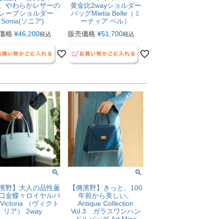
。やわらかレザーの
黄金比2wayショルダー
レープショルダー
バッグMietia Belle（ミ
Sonia(ソニア)
ーティア ベル）
価格
¥
46,200
販売価格
¥
51,700
税込
税込
濱野】大人の品性薫
【傳濱野】きっと、100
口金蝶々ロイヤルバ
年前から美しい。
ictoria （ヴィクト
Antique Collection
リア） 2way
Vol.3 ガラスワンハン