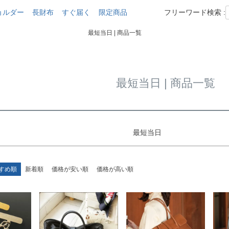
在庫なし商品
ョルダー
長財布
すぐ届く
限定商品
フリーワード検索 :
商品番号/JAN
最短当日 | 商品一覧
〜
並び順
新着順
登
最短当日 | 商品一覧
検索
最短当日
すめ順
新着順
価格が安い順
価格が高い順