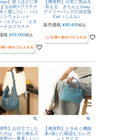
ooga】使うほどに幸
【傳濱野】日常に気品を
まる白蛇×プラチナ
添える、きちんと2way
永く愛したい」パイ
デイリーバッグの決定版
ソンウォレット
Ciel（シエル）
ler（エクレ） エタ
販売価格
¥
48,400
税込
ーナルプラチナ
価格
¥
33,000
税込
濱野】お仕立てした
【傳濱野】ときめく機能
たのは、持ち物を入
美×装いに馴染むエレガ
状態が一番美しいバ
ントサイズ