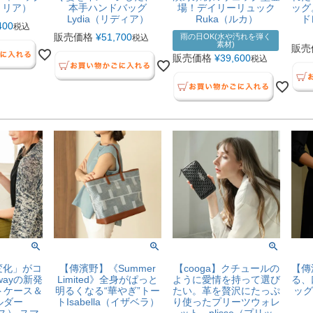
エミリア）
本手ハンドバッグ
場！デイリーリュック
ッグ
Lydia（リディア）
Ruka（ルカ）
ド
400
税込
販売価格
¥
51,700
雨の日OK(水や汚れを弾く
税込
素材)
販売
販売価格
¥
39,600
税込
「変化」がコ
【傳濱野】《Summer
【cooga】クチュールの
【傳
wayの新発
Limited》全身がぱっと
ように愛情を持って選び
る、
トケース＆
明るくなる“華やぎ”トー
たい。革を贅沢にたっぷ
ッグV
ルダー
トIsabella（イザベラ）
り使ったプリーツウォレ