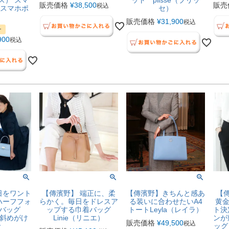
ュス） スマ
ット plisse（プリッ
販売価格
¥
38,500
販売
税込
 スマホポ
セ）
販売価格
¥
31,900
税込
ー
900
税込
日をワント
【傳濱野】 端正に、柔
【傳濱野】きちんと感あ
【傳
ハーフフォ
らかく。毎日をドレスア
る装いに合わせたいA4
黄金
バッグ
ップする巾着バッグ
トートLeyla（レイラ）
ト決
）斜めがけ
Linie（リニエ）
ンが
販売価格
¥
49,500
税込
y
ッグ 