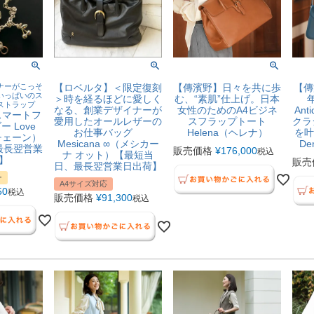
ナーがこっそ
【ロベルタ】＜限定復刻
【傳濱野】日々を共に歩
【傳
いっぱいのス
＞時を経るほどに愛しく
む、“素肌”仕上げ。日本
ストラップ
なる、創業デザイナーが
女性のためのA4ビジネ
Anti
】スマートフ
愛用したオールレザーの
スフラップトート
クラ
 Love
お仕事バッグ
Helena（ヘレナ）
を叶
ブチェーン）
Mesicana ∞（メシカー
D
最長翌営業
販売価格
¥
176,000
税込
ナ オット）【最短当
】
販売
日、最長翌営業日出荷】
ー
A4サイズ対応
50
税込
販売価格
¥
91,300
税込