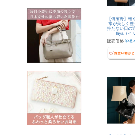
【傳濱野】軽
常が美しく整
持たない日の
Iliya（
販売価格
¥
48,