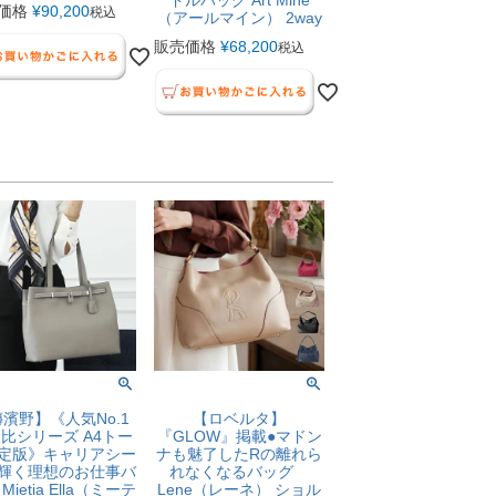
ドルバッグ Art Mine
価格
¥
90,200
税込
（アールマイン） 2way
販売価格
¥
68,200
税込
濱野】《人気No.1
【ロベルタ】
比シリーズ A4トー
『GLOW』掲載●マドン
定版》キャリアシー
ナも魅了したRの離れら
輝く理想のお仕事バ
れなくなるバッグ
Mietia Ella（ミーテ
Lene（レーネ） ショル