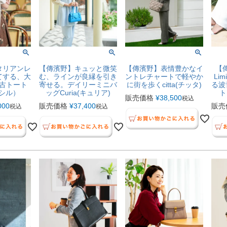
タリアンレ
【傳濱野】キュッと微笑
【傳濱野】表情豊かなイ
【傳
てする、大
む、ラインが良縁を引き
ントレチャートで軽やか
Li
古トート
寄せる。デイリーミニバ
に街を歩くcitta(チッタ)
る波
セシル）
ッグCuria(キュリア)
ト
販売価格
¥
38,500
税込
000
販売価格
¥
37,400
販売
税込
税込