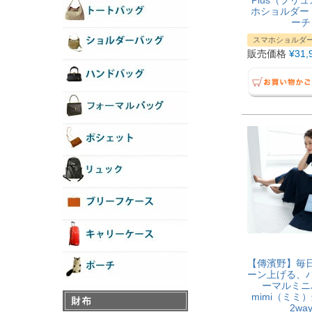
Plus（プリ
ホショルダー
ーチ
スマホショルダ
販売価格
¥
31,
【傳濱野】毎
ーン上げる、
ーマルミニ
mimi（ミミ
2wa