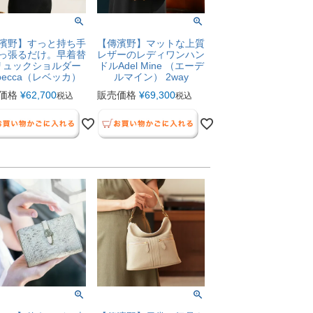
濱野】すっと持ち手
【傳濱野】マットな上質
っ張るだけ。早着替
レザーのレディワンハン
リュックショルダー
ドルAdel Mine （エーデ
becca（レベッカ）
ルマイン） 2way
価格
¥
62,700
販売価格
¥
69,300
税込
税込