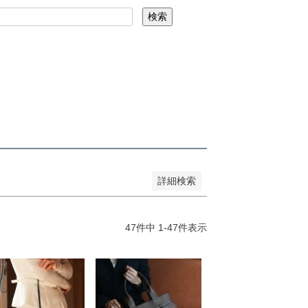
を表示しない
検索
コード
録順
価格が安い順
価格が高い順
詳細検索
47
件中
1
-
47
件表示