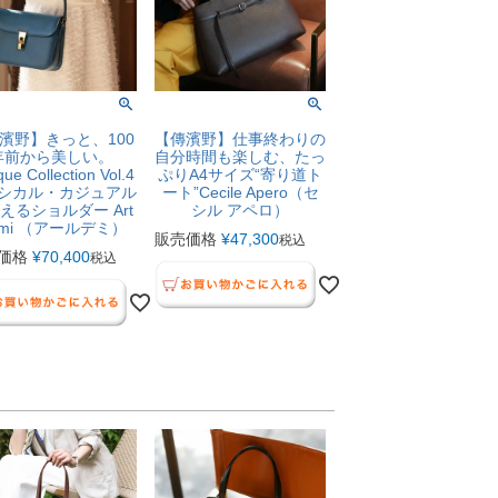
濱野】きっと、100
【傳濱野】仕事終わりの
年前から美しい。
自分時間も楽しむ、たっ
que Collection Vol.4
ぷりA4サイズ“寄り道ト
シカル・カジュアル
ート”Cecile Apero（セ
えるショルダー Art
シル アペロ）
emi （アールデミ）
販売価格
¥
47,300
税込
価格
¥
70,400
税込