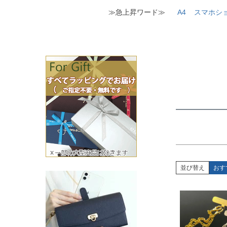
≫急上昇ワード≫
A4
スマホシ
価格
並び替え
おす