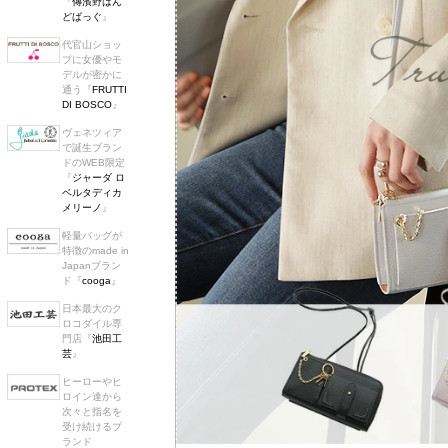
『
傳濱野はん
どばっぐ
』
代官山ショッ
プに女優やモ
デルが密かに
通う『
FRUTTI
DI BOSCO
』
ヴェネツィア
で誕生ブラン
ドのWEB限定
『
ジャーダ ロ
ベルタディカ
メリーノ
』
軽量バッグが
特徴のmade in
Japanブラン
ド『
cooga
』
日本最大のク
ロコダイル専
門店『
池田工
芸
』
ヒーローやヒ
ロイン達から
次々と指名を
受け続けるブ
ランド