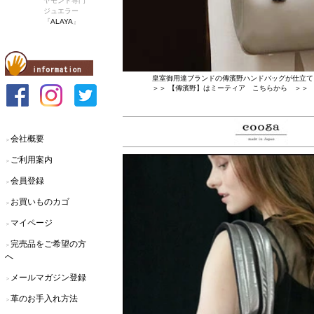
ヤモンド専門
ジュエラー
『
ALAYA
』
皇室御用達ブランドの傳濱野ハンドバッグが仕立て
＞＞ 【傳濱野】はミーティア こちらから ＞＞
会社概要
＞
ご利用案内
＞
会員登録
＞
お買いものカゴ
＞
マイページ
＞
完売品をご希望の方
＞
へ
メールマガジン登録
＞
革のお手入れ方法
＞