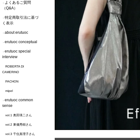
よくあるご質問
＞
（Q&A）
特定商取引法に基づ
＞
く表示
about erutuoc
＞
erutuoc conceptual
＞
erutuoc special
＞
interview
ROBERTA DI
CAMERINO
PACHON
mipel
erutuoc common
＞
sense
vol.1 奥田瑛二さん
vol.2 東儀秀樹さん
vol.3 千住真理子さん