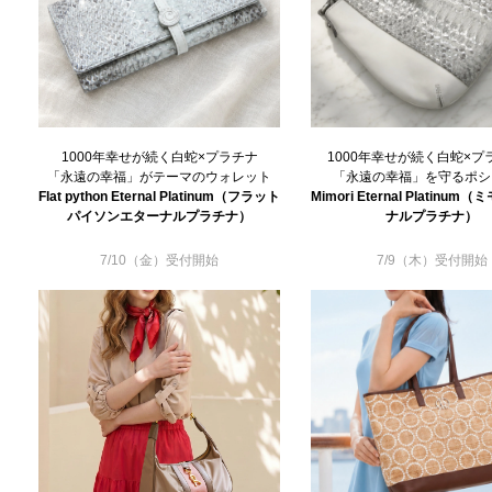
1000年幸せが続く白蛇×プラチナ
1000年幸せが続く白蛇×プ
「永遠の幸福」がテーマのウォレット
「永遠の幸福」を守るポシ
Flat python Eternal Platinum（フラット
Mimori Eternal Platinu
パイソンエターナルプラチナ）
ナルプラチナ）
7/10（金）受付開始
7/9（木）受付開始