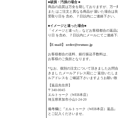
■破損・汚損の場合 ■
商品の品質は万全を期しておりますが、万一
また はご注文と異なる商品が 届いた場合は
受取り日を 含め、７日以内にご連絡下さい。
■イメージと違った場合■
「イメージと違った」などお客様都合の返品
り日 を含め、７日以内にメールにてご連絡下
【E-mail】 order@erutuoc.jp
お客様都合の送料、銀行振込手数料は、
お客様のご負担となります。
*なお、個別の注文について頂きましたお問
きまし たメールアドレス宛にご 返信いたし
ルアドレスを ご確認下さいますようお願い致
【返品先住所】
〒340-0045
エルトゥーク（WEB本店）
埼玉県草加市小山1-24-20
備考欄に『エルトゥーク（WEB本店）返品』
とご記入くださいませ。