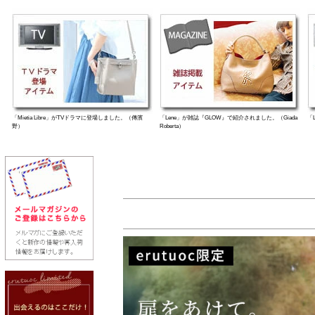
「Mietia Libre」がTVドラマに登場しました。（傳濱
「Lene」が雑誌『GLOW』で紹介されました。（Giada
「
野）
Roberta）