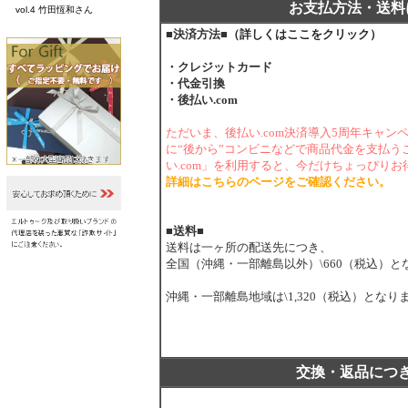
お支払方法・送料
vol.4 竹田恆和さん
■決済方法■
（詳しくはここをクリック）
・クレジットカード
・代金引換
・後払い.com
ただいま、後払い.com決済導入5周年キャ
に“後から”コンビニなどで商品代金を支払う
い.com」を利用すると、今だけちょっぴり
詳細はこちらのページをご確認ください。
■送料■
送料は一ヶ所の配送先につき、
全国（沖縄・一部離島以外）\660（税込）と
沖縄・一部離島地域は\1,320（税込）となり
交換・返品につ