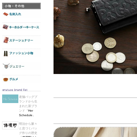
老舗バッグブ
ランドから生
まれた新ブラ
ンド『
Her
Schedule
』
明治から脈々
と息づくバッ
グ作りの歴史