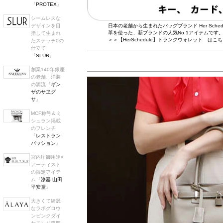
『
PROTEX
』
シームレスな
日本の老舗から生まれたバッグブランド Her Sc
デザインを目
革を使った、新ブランドの人気No.1アイテムです
指して生まれ
＞＞【HerSchedule】トランクウォレット はこ
たステッチ0の
仕立て
『
SLUR
』
創業140年銀座
の老舗、洋装
の源流『
ギン
ザのサヱグ
サ
』
MCF称号＆ミ
シュラン掲載
のフレンチ
『
レストラン
パッション
』
宮内庁御用達×
アーティスト
の限定アイテ
ム『
漆器 山田
平安堂
』
大きくて綺麗
なラボグロウ
ンピンクダイ