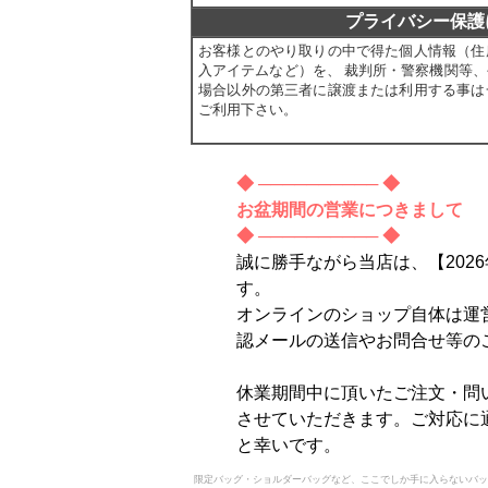
プライバシー保護
お客様とのやり取りの中で得た個人情報（住
入アイテムなど）を、 裁判所・警察機関等
場合以外の第三者に譲渡または利用する事は
ご利用下さい。
◆ ────────── ◆
お盆期間の営業につきまして
◆ ────────── ◆
誠に勝手ながら当店は、【2026年
す。
オンラインのショップ自体は運
認メールの送信やお問合せ等の
休業期間中に頂いたご注文・問い
させていただきます。ご対応に
と幸いです。
限定バッグ・ショルダーバッグなど、ここでしか手に入らないバッ