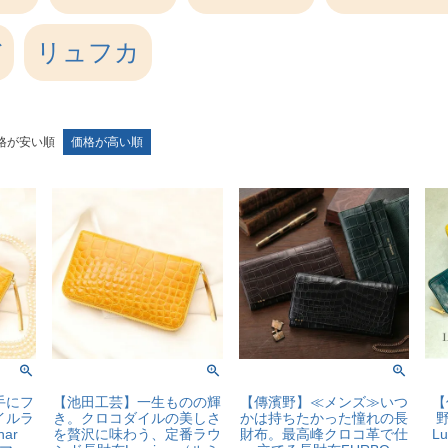
バ
リュフカ
格が安い順
価格が高い順
手にフ
【池田工芸】一生ものの輝
【傳濱野】≪メンズ≫いつ
【
イルラ
き。クロコダイルの美しさ
かは持ちたかった憧れの長
ar
を贅沢に味わう、定番ラウ
財布。最高峰クロコ革で仕
L