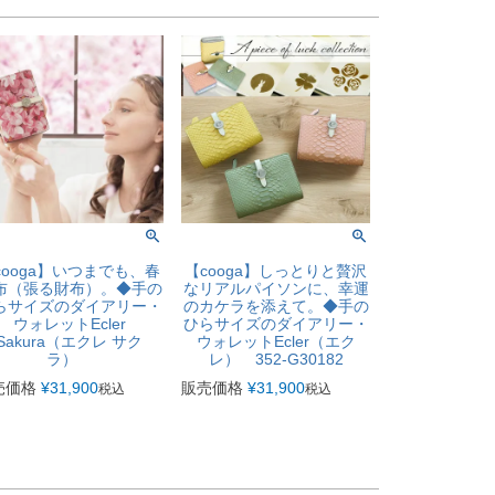
cooga】いつまでも、春
【cooga】しっとりと贅沢
布（張る財布）。◆手の
なリアルパイソンに、幸運
らサイズのダイアリー・
のカケラを添えて。◆手の
ウォレットEcler
ひらサイズのダイアリー・
Sakura（エクレ サク
ウォレットEcler（エク
ラ）
レ） 352-G30182
売価格
¥
31,900
販売価格
¥
31,900
税込
税込