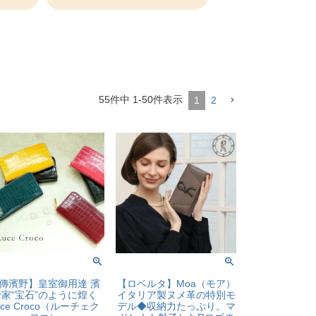
55
件中
1
-
50
件表示
1
2
傳濱野】皇室御用達 濱
【ロベルタ】Moa（モア）
野家“宝石”のように煌く
イタリア製ヌメ革の特別モ
uce Croco（ルーチェク
デル◆収納力たっぷり。マ