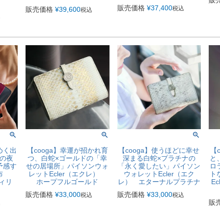
販売価格
¥
37,400
税込
販売価格
¥
39,600
税込
込
めく出
【cooga】幸運が招かれ育
【cooga】使うほどに幸せ
【
の夜
つ、白蛇×ゴールドの「幸
深まる白蛇×プラチナの
と
予感す
せの居場所」パイソンウォ
「永く愛したい」パイソン
ロ
布
レットEcler（エクレ）
ウォレットEcler（エク
ト
ヴィリ
ホープフルゴールド
レ） エターナルプラチナ
Ec
販売価格
¥
33,000
販売価格
¥
33,000
税込
税込
販
込