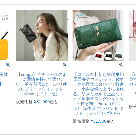
ル長財
【cooga】クチュールのよ
【ロベルタ】新色登場◆初
【
ィオ）
うに愛情を持って選びた
回即完売ウォレット。Rマ
財
】
い。革を贅沢にたっぷり使
ークが音楽に合わせて行進
ひ
ったプリーツウォレット
し、小さな鐘のように揺れ
込
plisse（プリッセ）
る。リズミカルで上品なエ
ナメル本革ロングウォレッ
販売価格
¥
31,900
税込
ト長財布 Piera（ピエ
販
ラ） 誕生日 プレゼント ギ
フト （ラッピング無料）
販売価格
¥
31,900
税込