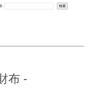
 :
検索
長財布 -