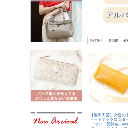
アル
並び替え
新着順
価
【池田工芸】女性の
ィットするクロコダ
ウンド長財布Lumin