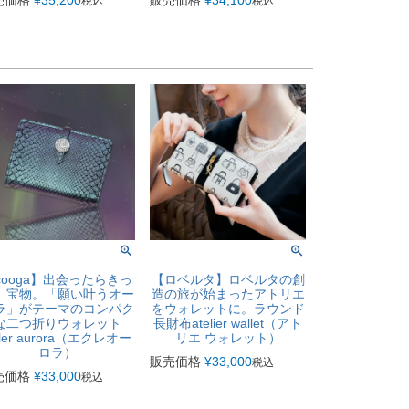
税込
税込
cooga】出会ったらきっ
【ロベルタ】ロベルタの創
、宝物。「願い叶うオー
造の旅が始まったアトリエ
ラ」がテーマのコンパク
をウォレットに。ラウンド
な二つ折りウォレット
長財布atelier wallet（アト
ler aurora（エクレオー
リエ ウォレット）
ロラ）
販売価格
¥
33,000
税込
売価格
¥
33,000
税込