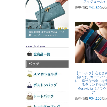
スケジュール）
販売価格
¥
41,800
税
【ロベルタ】心とき
会いは、カーニバル
に。幸せな出会いを
るラウンド長財
Meraviglia（メラ
ア）
販売価格
¥
34,100
税