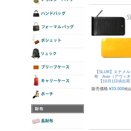
【SLUR】エナメ
布 Avio（アヴ
【10月1日頃出荷
販売価格
¥
33,000
税