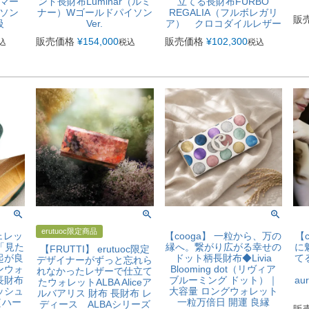
スマー
ンド長財布Luminar（ルミ
立てる長財布FURBO
ソン
ナー）Wゴールドパイソン
REGALIA（フルボレガリ
販
級
Ver.
ア） クロコダイルレザー
販売価格
¥
154,000
販売価格
¥
102,300
込
税込
税込
erutuoc限定商品
チェレッ
【cooga】 一粒から、万の
【
 「見た
縁へ。繋がり広がる幸せの
に
【FRUTTI】 erutuoc限定
起が良
ドット柄長財布◆Livia
て
デザイナーがずっと忘れら
ンウォ
Blooming dot（リヴィア
れなかったレザーで仕立て
長財布
ブルーミング ドット）｜
a
たウォレットALBA Aliceア
ッシュ
大容量 ロングウォレット
ルバアリス 財布 長財布 レ
（ハー
一粒万倍日 開運 良縁
ディース ALBAシリーズ
販