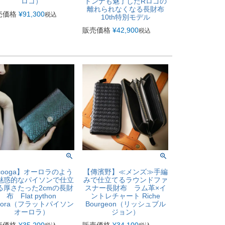
ロコ）
ドンナも魅了したRロゴの
離れられなくなる長財布
売価格
¥
91,300
税込
10th特別モデル
販売価格
¥
42,900
税込
cooga】オーロラのよう
【傳濱野】≪メンズ≫手編
魅惑的なパイソンで仕立
みで仕立てるラウンドファ
る厚さたった2cmの長財
スナー長財布 ラム革×イ
布 Flat python
ントレチャート Riche
urora（フラットパイソン
Bourgeon（リッシュブル
オーロラ）
ジョン）
売価格
¥
35,200
販売価格
¥
34,100