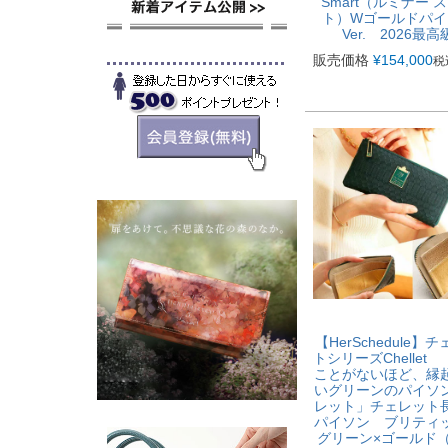
Smart（ルミナー 
ト）Wゴールドパイ
Ver. 2026最高
販売価格
¥
154,000
税
【HerSchedule】
トシリーズChellet
ことがないほど、縁
いグリーンのパイソ
レット」チェレット
パイソン ブリティ
グリーン×ゴールド