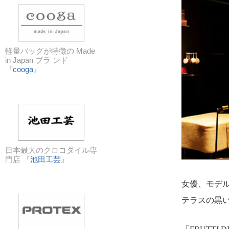
軽量バッグが特徴の Made
in Japan ブラ ンド
『
cooga
』
日本最大のクロコダイル専
門店 『
池田工芸
』
女優、モデ
テラスの黒い