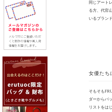
同じアート
る方、代官
いるブラン
女優たち
そもそもFR
ダーからバ
リストをは