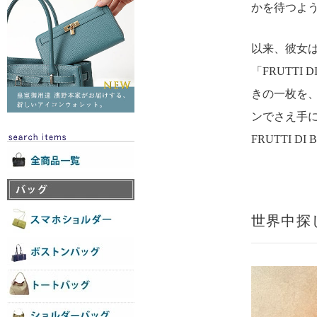
かを待つよ
以来、彼女
「FRUTT
きの一枚を
ンでさえ手
FRUTTI D
世界中探