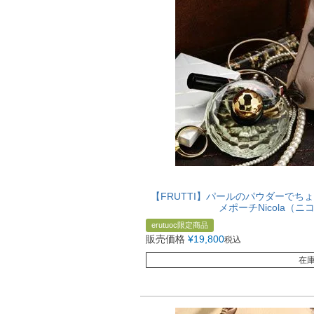
【FRUTTI】パールのパウダーで
メポーチNicola（
erutuoc限定商品
販売価格
¥
19,800
税込
在