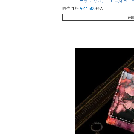
ーラ アリス） ミニ財布 
販売価格
¥
27,500
税込
在