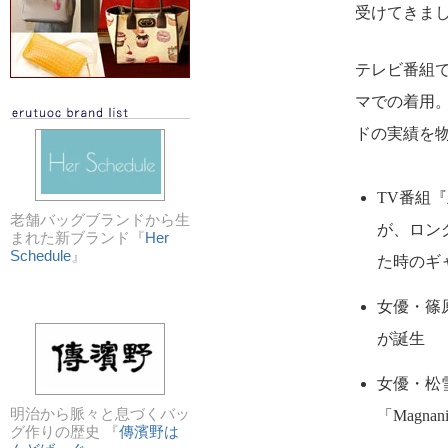
受けてきま
テレビ番組
マでの着用
ドの実績を
TV番組
老舗バッグブランドから生
が、ロング
まれた新ブランド『
Her
Schedule
』
た時のギ
女優・篠
が誕生
女優・松
明治から脈々と息づくバッ
「Magn
グ作りの歴史 『
傳濱野は