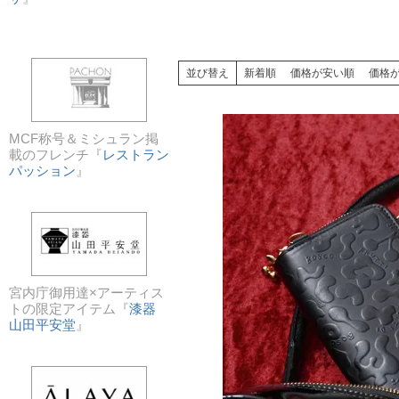
並び替え
新着順
価格が安い順
価格
MCF称号＆ミシュラン掲
載のフレンチ『
レストラン
パッション
』
宮内庁御用達×アーティス
トの限定アイテム『
漆器
山田平安堂
』