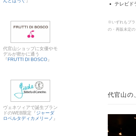
んどばっぐ
』
テレビド
※いずれもブラ
の・再販未定の
代官山ショップに女優やモ
デルが密かに通う
『
FRUTTI DI BOSCO
』
代官山の
ヴェネツィアで誕生ブラン
ドのWEB限定『
ジャーダ
ロベルタディカメリーノ
』