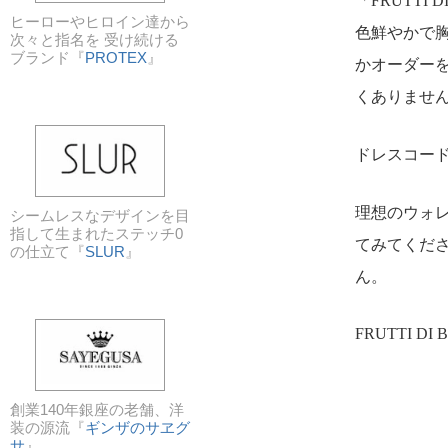
「FRUTT
ヒーローやヒロイン達から
色鮮やかで
次々と指名を 受け続ける
ブランド『
PROTEX
』
かオーダー
くありませ
ドレスコード
理想のウォ
シームレスなデザインを目
指して生まれたステッチ0
てみてくだ
の仕立て『
SLUR
』
ん。
FRUTTI 
創業140年銀座の老舗、洋
装の源流『
ギンザのサヱグ
サ
』