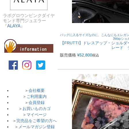
ラボグロウンピンクダイヤ
モンド専門ジュエラー
『
ALAYA
』
バッグに入るサイズなのに、こんなにもエレガ
3Wayシ
【FRUTTI】ドレスアップ・ショルダーバッグ
レード 
販売価格
¥
52,800
税込
＞
会社概要
＞
ご利用案内
＞
会員登録
＞
お買いものカゴ
＞
マイページ
＞
完売品をご希望の方へ
＞
メールマガジン登録